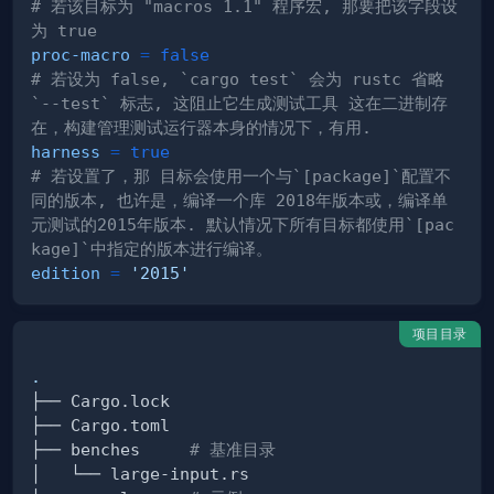
# 若该目标为 "macros 1.1" 程序宏, 那要把该字段设
为 true
proc-macro
=
false
# 若设为 false, `cargo test` 会为 rustc 省略 
`--test` 标志, 这阻止它生成测试工具 这在二进制存
在，构建管理测试运行器本身的情况下，有用.
harness
=
true
# 若设置了，那 目标会使用一个与`[package]`配置不
同的版本, 也许是，编译一个库 2018年版本或，编译单
元测试的2015年版本. 默认情况下所有目标都使用`[pac
kage]`中指定的版本进行编译。
edition
=
'2015'
项目目录
.
├── benches     
# 基准目录