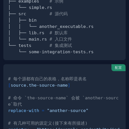
├── examples    
# 示例
├── src         
# 源代码
│   ├── lib.rs  
# 默认库
│   └── main.rs 
# 入口文件
└── tests       
# 集成测试
配置
# 每个源都有自己的表格，名称即是表名
[
source.the-source-name
]
# 命令 `the-source-name` 会被 `another-sourc
e`取代
replace-with
=
"another-source"
# 有几种可用的源定义(接下来有所描述)