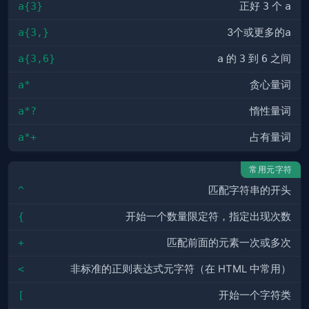
a{3}
正好
3
个
a
a{3,}
3个或更多的
a
a{3,6}
a
的
3
到
6
之间
a*
贪心量词
a*?
惰性量词
a*+
占有量词
常用元字符
^
匹配字符串的开头
{
开始一个数量限定符，指定出现次数
+
匹配前面的元素一次或多次
<
非标准的正则表达式元字符（在 HTML 中常用）
[
开始一个字符类