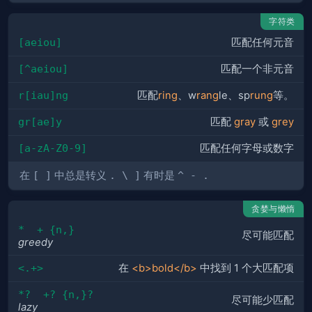
字符类
[aeiou]
匹配任何元音
[^aeiou]
匹配一个非元音
r[iau]ng
匹配
ring
、w
rang
le、sp
rung
等。
gr[ae]y
匹配
gray
或
grey
[a-zA-Z0-9]
匹配任何字母或数字
在
[ ]
中总是转义
. \ ]
有时是
^ - .
贪婪与懒惰
*  + {n,}
尽可能匹配
greedy
<.+>
在
<b>bold</b>
中找到 1 个大匹配项
*?  +? {n,}?
尽可能少匹配
lazy