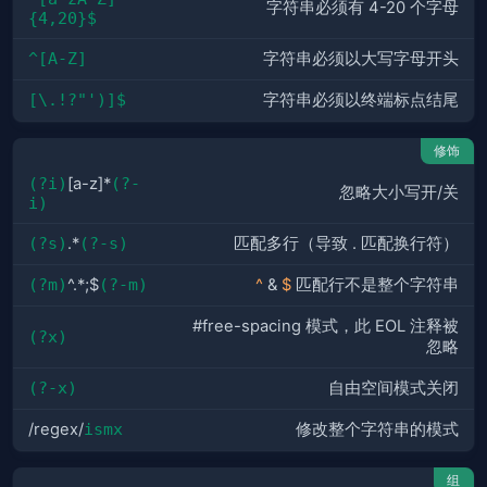
字符串必须有 4-20 个字母
{4,20}$
^[A-Z]
字符串必须以大写字母开头
[\.!?"')]$
字符串必须以终端标点结尾
修饰
(?i)
[a-z]*
(?-
忽略大小写开/关
i)
(?s)
.*
(?-s)
匹配多行（导致 . 匹配换行符）
(?m)
^.*;$
(?-m)
^
&
$
匹配行不是整个字符串
#free-spacing 模式，此 EOL 注释被
(?x)
忽略
(?-x)
自由空间模式关闭
/regex/
ismx
修改整个字符串的模式
组