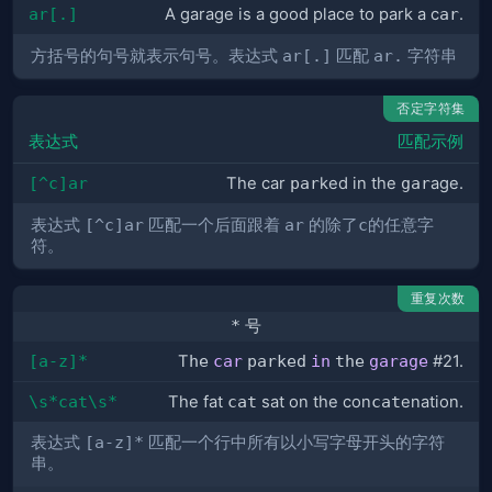
ar[.]
A garage is a good place to park a c
ar
.
方括号的句号就表示句号。表达式
ar[.]
匹配
ar.
字符串
否定字符集
表达式
匹配示例
[^c]ar
The car
par
ked in the
gar
age.
表达式
[^c]ar
匹配一个后面跟着
ar
的除了
c
的任意字
符。
重复次数
*
号
[a-z]*
T
he
car
parked
in
the
garage
#21.
\s*cat\s*
The fat
cat
sat on the con
cat
enation.
表达式
[a-z]*
匹配一个行中所有以小写字母开头的字符
串。