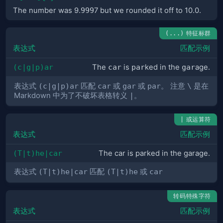
The number was 9.
999
7 but we rounded it off to 10.0.
特征标群
(...)
表达式
匹配示例
(c|g|p)ar
The
car
is
par
ked in the
gar
age.
表达式
(c|g|p)ar
匹配
car
或
gar
或
par
。 注意
\
是在
Markdown 中为了不破坏表格转义
|
。
或运算符
|
表达式
匹配示例
(T|t)he|car
The car is parked in the garage.
表达式
(T|t)he|car
匹配
(T|t)he
或
car
转码特殊字符
表达式
匹配示例