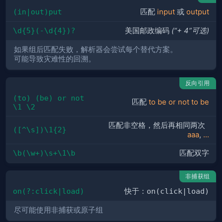
(in|out)put
匹配
input
或
output
\d{5}(-\d{4})?
美国邮政编码
(“+ 4”可选)
如果组后匹配失败，解析器会尝试每个替代方案。
可能导致灾难性的回溯。
反向引用
(to) (be) or not 
匹配
to be or not to be
\1 \2
匹配非空格，然后再相同两次
([^\s])\1{2}
aaa
,
...
\b(\w+)\s+\1\b
匹配双字
非捕获组
on(?:click|load)
快于：
on(click|load)
尽可能使用非捕获或原子组