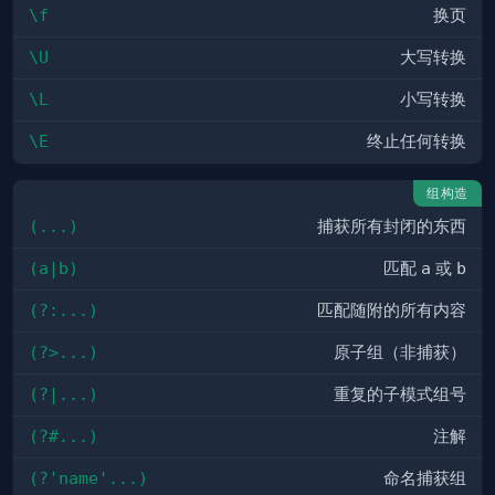
\f
换页
\U
大写转换
\L
小写转换
\E
终止任何转换
组构造
(...)
捕获所有封闭的东西
(a|b)
匹配
a
或
b
(?:...)
匹配随附的所有内容
(?>...)
原子组（非捕获）
(?|...)
重复的子模式组号
(?#...)
注解
(?'name'...)
命名捕获组