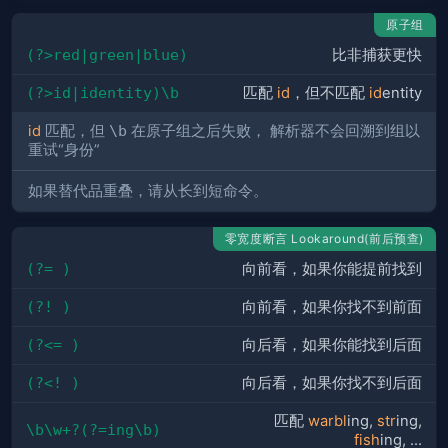
原子组
(?>red|green|blue)
比非捕获更快
(?>id|identity)\b
匹配
id
，但不匹配
id
entity
id
匹配，但
\b
在原子组之后失败， 解析器不会回溯到组以
重试“身份”
如果替代品重叠，请从长到短命令。
零宽度断言 Lookaround(前后预查)
(?= )
向前看，如果你能提前找到
(?! )
向前看，如果你找不到前面
(?<= )
向后看，如果你能找到后面
(?<! )
向后看，如果你找不到后面
匹配
warbl
ing,
str
ing,
\b\w+?(?=ing\b)
fish
ing, ...