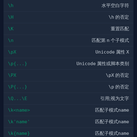
\h
水平空白字符
\H
\h
的否定
\K
重置匹配
\n
匹配第
n
个子模式
\pX
Unicode
属性
X
\p{...}
Unicode
属性或脚本类别
\PX
\pX
的否定
\P{...}
\p
的否定
\Q...\E
引用;视为文字
\k<name>
匹配子模式
name
\k'name'
匹配子模式
name
\k{name}
匹配子模式
name