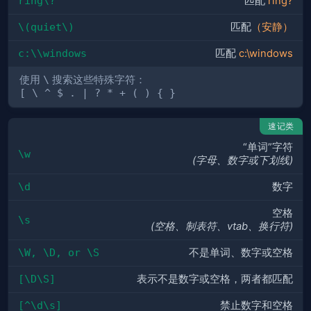
ring\?
匹配
ring?
\(quiet\)
匹配
（安静）
c:\\windows
匹配
c:\windows
使用
\
搜索这些特殊字符：
[ \ ^ $ . | ? * + ( ) { }
速记类
“单词”字符
\w
(字母、数字或下划线)
\d
数字
空格
\s
(空格、制表符、vtab、换行符)
\W, \D, or \S
不是单词、数字或空格
[\D\S]
表示不是数字或空格，两者都匹配
[^\d\s]
禁止数字和空格