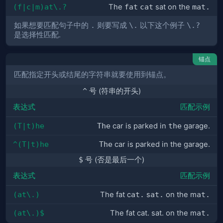
(f|c|m)at\.?
The
fat
cat
sat on the
mat.
如果想要匹配句子中的
.
则要写成
\.
以下这个例子
\.?
是选择性匹配.
锚点
匹配指定开头或结尾的字符串就要使用到锚点。
^
号 (符串的开头)
表达式
匹配示例
(T|t)he
The
car is parked in
the
garage.
^(T|t)he
The
car is parked in the garage.
$
号 (否是最后一个)
表达式
匹配示例
(at\.)
The fat c
at.
s
at.
on the m
at.
(at\.)$
The fat cat. sat. on the m
at.