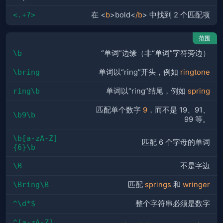
<.+?>
在 <
b
>bold<
/b
> 中找到 2 个匹配项
范围
\b
“单词”边缘（非“单词”字符旁边）
\bring
单词以“ring”开头，例如
ringtone
ring\b
单词以“ring”结尾，例如
spring
匹配单个数字
9
，而不是 19、91、
\b9\b
99 等。
\b[a-zA-Z]
匹配 6 个字母的单词
{6}\b
\B
不是字边
\Bring\B
匹配
springs
和
wringer
^\d*$
整个字符串必须是数字
^[a-zA-Z]