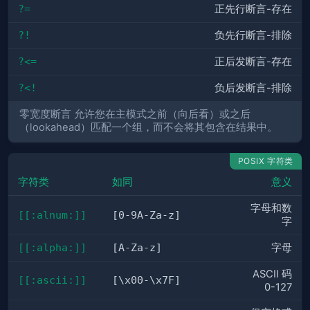
?=
正先行断言-存在
?!
负先行断言-排除
?<=
正后发断言-存在
?<!
负后发断言-排除
零宽度断言 允许您在主模式之前（向后看）或之后
（lookahead）匹配一个组，而不会将其包含在结果中。
POSIX 字符类
字符类
如同
意义
字母和数
[[:alnum:]]
[0-9A-Za-z]
字
[[:alpha:]]
[A-Za-z]
字母
ASCII 码
[[:ascii:]]
[\x00-\x7F]
0-127