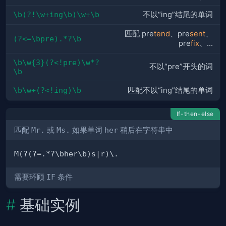
\b(?!\w+ing\b)\w+\b
不以“ing”结尾的单词
匹配 pre
tend
、pre
sent
、
(?<=\bpre).*?\b
pre
fix
、...
\b\w{3}(?<!pre)\w*?
不以“pre”开头的词
\b
\b\w+(?<!ing)\b
匹配不以“ing”结尾的单词
If-then-else
匹配
Mr.
或
Ms.
如果单词
her
稍后在字符串中
需要环顾
IF
条件
基础实例