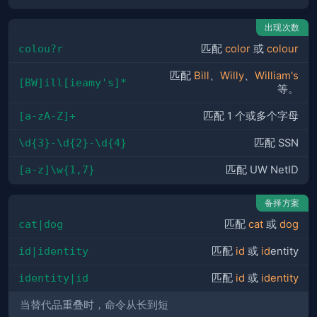
出现次数
colou?r
匹配
color
或
colour
匹配
Bill
、
Willy
、
William's
[BW]ill[ieamy's]*
等。
[a-zA-Z]+
匹配 1 个或多个字母
\d{3}-\d{2}-\d{4}
匹配 SSN
[a-z]\w{1,7}
匹配 UW NetID
备择方案
cat|dog
匹配
cat
或
dog
id|identity
匹配
id
或
id
entity
identity|id
匹配
id
或
identity
当替代品重叠时，命令从长到短