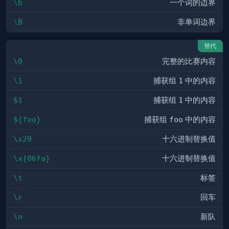
\b
一个词的边界
\B
非单词边界
替代
\0
完整的比赛内容
\1
捕获组
1
中的内容
$1
捕获组
1
中的内容
${foo}
捕获组
foo
中的内容
\x20
十六进制替换值
\x{06fa}
十六进制替换值
\t
标签
\r
回车
\n
新队