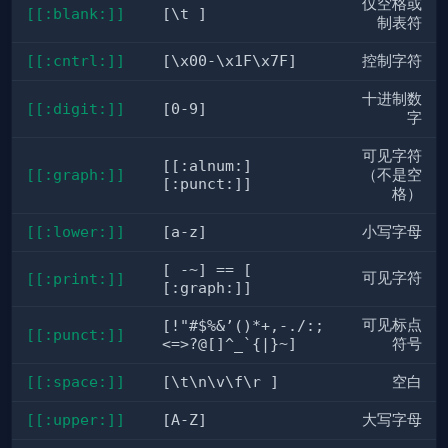
仅空格或
[[:blank:]]
[\t ]
制表符
[[:cntrl:]]
[\x00-\x1F\x7F]
控制字符
十进制数
[[:digit:]]
[0-9]
字
可见字符
[[:alnum:]
[[:graph:]]
（不是空
[:punct:]]
格）
[[:lower:]]
[a-z]
小写字母
[ -~] == [
可见字符
[[:print:]]
[:graph:]]
可见标点
[!"#$%&’()*+,-./:;
[[:punct:]]
<=>?@[]^_`{|}~]
符号
[[:space:]]
[\t\n\v\f\r ]
空白
[[:upper:]]
[A-Z]
大写字母