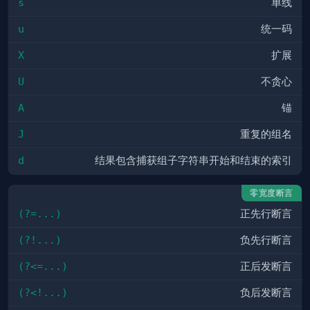
s
单线
u
统一码
X
扩展
U
不贪心
A
锚
J
重复的组名
d
结果包含捕获组子字符串开始和结束的索引
零宽度断言
(?=...)
正先行断言
(?!...)
负先行断言
(?<=...)
正后发断言
(?<!...)
负后发断言