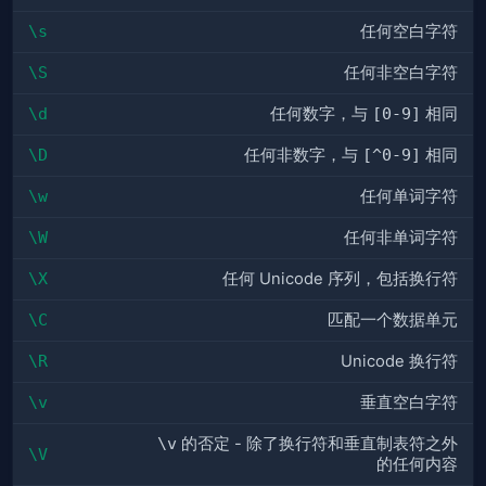
\s
任何空白字符
\S
任何非空白字符
\d
任何数字，与
[0-9]
相同
\D
任何非数字，与
[^0-9]
相同
\w
任何单词字符
\W
任何非单词字符
\X
任何 Unicode 序列，包括换行符
\C
匹配一个数据单元
\R
Unicode 换行符
\v
垂直空白字符
\v
的否定 - 除了换行符和垂直制表符之外
\V
的任何内容