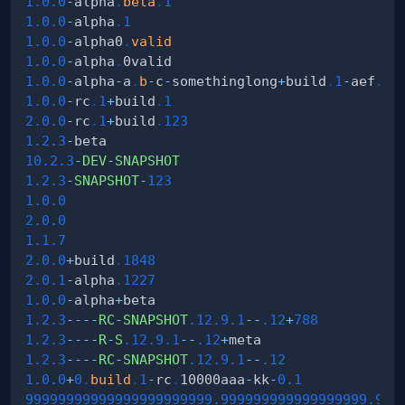
1.0
.0
-
alpha
.
beta
.
1
1.0
.0
-
alpha
.
1
1.0
.0
-
alpha0
.
valid
1.0
.0
-
alpha
.
1.0
.0
-
alpha
-
a
.
b
-
c
-
somethinglong
+
build
.
1
-
aef
.
1
-
1.0
.0
-
rc
.
1
+
build
.
1
2.0
.0
-
rc
.
1
+
build
.
123
1.2
.3
-
10.2
.3
-
DEV
-
SNAPSHOT
1.2
.3
-
SNAPSHOT
-
123
1.0
.0
2.0
.0
1.1
.7
2.0
.0
+
build
.
1848
2.0
.1
-
alpha
.
1227
1.0
.0
-
alpha
+
1.2
.3
--
--
RC
-
SNAPSHOT
.12
.9
.1
--
.12
+
788
1.2
.3
--
--
R
-
S
.12
.9
.1
--
.12
+
1.2
.3
--
--
RC
-
SNAPSHOT
.12
.9
.1
--
.12
1.0
.0
+
0
.
build
.
1
-
rc
.
10000aaa
-
kk
-
0.1
99999999999999999999999.999999999999999999
.999