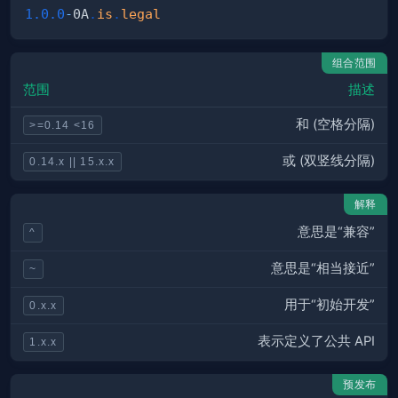
1.0
.0
-
0A
.
is
.
legal
组合范围
范围
描述
和 (空格分隔)
>=0.14 <16
或 (双竖线分隔)
0.14.x || 15.x.x
解释
意思是“兼容”
^
意思是“相当接近”
~
用于“初始开发”
0.x.x
表示定义了公共 API
1.x.x
预发布