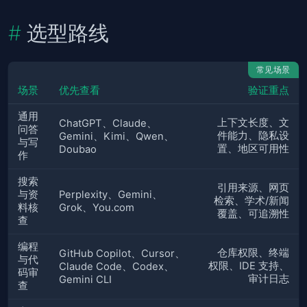
选型路线
常见场景
场景
优先查看
验证重点
通用
上下文长度、文
ChatGPT、Claude、
问答
件能力、隐私设
Gemini、Kimi、Qwen、
与写
置、地区可用性
Doubao
作
搜索
引用来源、网页
与资
Perplexity、Gemini、
检索、学术/新闻
料核
Grok、You.com
覆盖、可追溯性
查
编程
仓库权限、终端
GitHub Copilot、Cursor、
与代
权限、IDE 支持、
Claude Code、Codex、
码审
审计日志
Gemini CLI
查