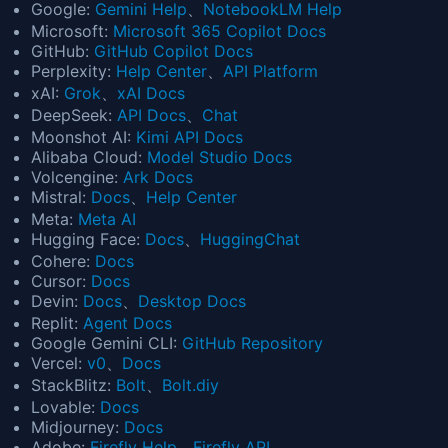
Google:
Gemini Help
、
NotebookLM Help
Microsoft:
Microsoft 365 Copilot Docs
GitHub:
GitHub Copilot Docs
Perplexity:
Help Center
、
API Platform
xAI:
Grok
、
xAI Docs
DeepSeek:
API Docs
、
Chat
Moonshot AI:
Kimi API Docs
Alibaba Cloud:
Model Studio Docs
Volcengine:
Ark Docs
Mistral:
Docs
、
Help Center
Meta:
Meta AI
Hugging Face:
Docs
、
HuggingChat
Cohere:
Docs
Cursor:
Docs
Devin:
Docs
、
Desktop Docs
Replit:
Agent Docs
Google Gemini CLI:
GitHub Repository
Vercel:
v0
、
Docs
StackBlitz:
Bolt
、
Bolt.diy
Lovable:
Docs
Midjourney:
Docs
Adobe:
Firefly Help
、
Firefly API