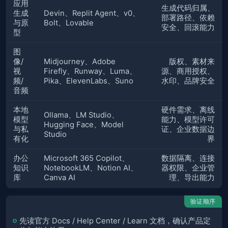
应用
生成代码归属、
生成
Devin、Replit Agent、v0、
部署路径、依赖
与原
Bolt、Lovable
安全、回滚能力
型
图
像/
Midjourney、Adobe
版权、素材来
视
Firefly、Runway、Luma、
源、商用授权、
频/
Pika、ElevenLabs、Suno
水印、品牌安全
音频
本地
硬件需求、离线
Ollama、LM Studio、
模型
能力、模型许可
Hugging Face、Model
与私
证、企业数据边
Studio
有化
界
办公
Microsoft 365 Copilot、
数据隔离、连接
知识
NotebookLM、Notion AI、
器权限、企业管
库
Canva AI
理、导出能力
验证顺序
先读官方 Docs / Help Center / Learn 文档，确认产品定