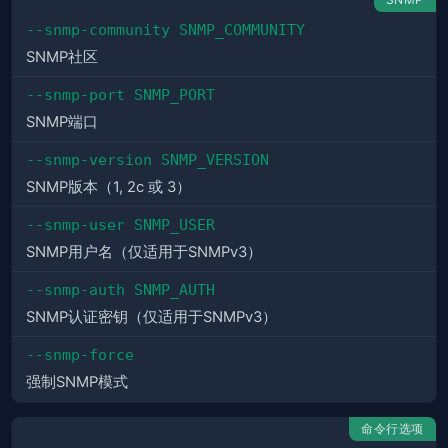
--snmp-community SNMP_COMMUNITY
SNMP社区
--snmp-port SNMP_PORT
SNMP端口
--snmp-version SNMP_VERSION
SNMP版本（1, 2c 或 3）
--snmp-user SNMP_USER
SNMP用户名（仅适用于SNMPv3）
--snmp-auth SNMP_AUTH
SNMP认证密钥（仅适用于SNMPv3）
--snmp-force
强制SNMP模式
命令行选项