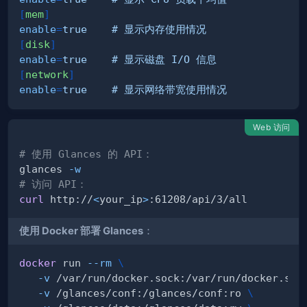
[
mem
]
enable
=
true    # 显示内存使用情况
[
disk
]
enable
=
true    # 显示磁盘 I/O 信息
[
network
]
enable
=
true    # 显示网络带宽使用情况
Web 访问
# 使用 Glances 的 API：
glances 
-w
# 访问 API：
curl
 http://
<
your_ip
>
使用 Docker 部署 Glances
：
docker
 run 
--rm
\
-v
 /var/run/docker.sock:/var/run/docker.soc
-v
 /glances/conf:/glances/conf:ro 
\