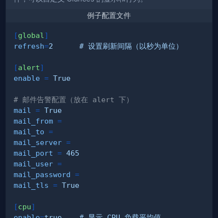
例子配置文件
[
global
]
refresh
=
2      # 设置刷新间隔（以秒为单位）
[
alert
]
enable
=
True
# 邮件告警配置（放在 alert 下）
mail
=
True
mail_from
=
mail_to
=
mail_server
=
mail_port
=
465
mail_user
=
mail_password
=
mail_tls
=
True
[
cpu
]
enable
=
true    # 显示 CPU 负载平均值