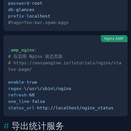
password
=
root
db
=
glances
prefix
=
localhost
#tags=foo:bar,spam:eggs
Nginx AMP
[
amp_nginx
]
# 应启用 Nginx 状态页面 
# https://easyengine.io/tutorials/nginx/sta
tus-page/
enable
=
true
regex
=
\/usr\/sbin\/nginx
refresh
=
60
one_line
=
false
status_url
=
http://localhost/nginx_status
导出统计服务