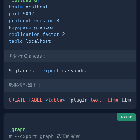
host
=
localhost
port
=
9042
protocol_version
=
3
keyspace
=
glances
replication_factor
=
2
table
=
localhost
并运行 Glances：
$ glances 
--export
数据模型如下：
CREATE
TABLE
<
table
>
(
plugin 
text
,
time
 timeuu
Graph
[
graph
]
# --export graph 选项的配置