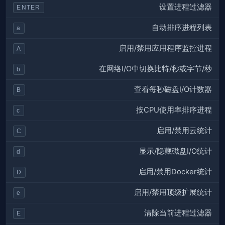
设置进程过滤器
ENTER
自动排序进程列表
a
启用/禁用应用程序监控进程
A
在网络I/O中切换比特/秒或字节/秒
b
查看每秒磁盘I/O计数器
B
按CPU使用率排序进程
c
启用/禁用云统计
C
显示/隐藏磁盘I/O统计
d
启用/禁用Docker统计
D
启用/禁用顶级扩展统计
e
清除当前进程过滤器
E