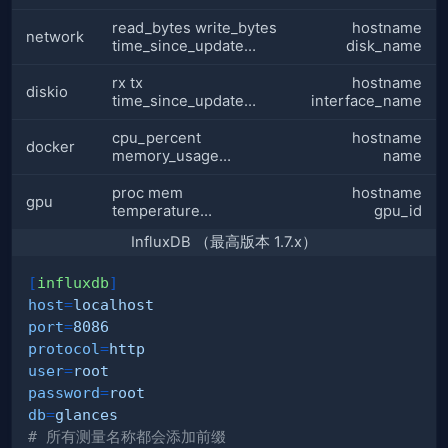
read_bytes write_bytes
hostname
network
time_since_update…
disk_name
rx tx
hostname
diskio
time_since_update…
interface_name
cpu_percent
hostname
docker
memory_usage…
name
proc mem
hostname
gpu
temperature…
gpu_id
InfluxDB （最高版本 1.7.x）
[
influxdb
]
host
=
localhost
port
=
8086
protocol
=
http
user
=
root
password
=
root
db
=
glances
# 所有测量名称都会添加前缀