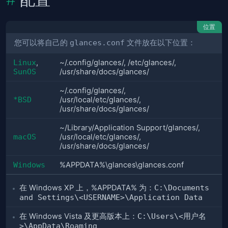
位置
您可以将自己的
glances.conf
文件放在以下位置：
Linux
,
~/.config/glances/, /etc/glances/,
SunOS
/usr/share/docs/glances/
~/.config/glances/,
*BSD
/usr/local/etc/glances/,
/usr/share/docs/glances/
~/Library/Application Support/glances/,
macOS
/usr/local/etc/glances/,
/usr/share/docs/glances/
Windows
%APPDATA%\glances\glances.conf
在 Windows XP 上，%APPDATA% 为：
C:\Documents
and Settings\<USERNAME>\Application Data
在 Windows Vista 及更高版本上：
C:\Users\<用户名
>\AppData\Roaming