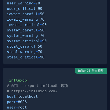
user_warning
=
70
user_critical
=
90
iowait_careful
=
50
iowait_warning
=
70
iowait_critical
=
90
system_careful
=
50
system_warning
=
70
system_critical
=
90
steal_careful
=
50
steal_warning
=
70
steal_critical
=
90
InfluxDB 导出模块
[
influxdb
]
# 配置 --export influxdb 选项
# https://influxdb.com/
host
=
localhost
port
=
8086
user
=
root