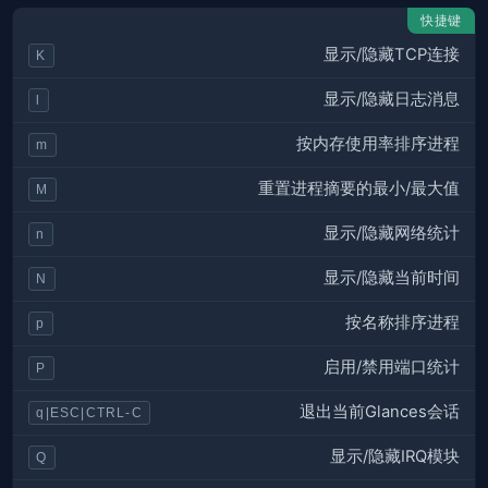
快捷键
显示/隐藏TCP连接
K
显示/隐藏日志消息
l
按内存使用率排序进程
m
重置进程摘要的最小/最大值
M
显示/隐藏网络统计
n
显示/隐藏当前时间
N
按名称排序进程
p
启用/禁用端口统计
P
退出当前Glances会话
q|ESC|CTRL-C
显示/隐藏IRQ模块
Q