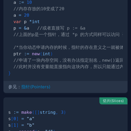
  a 
:=
10
//内存存放的10变成了20
  a 
=
20
var
 p 
*
int
  p 
=
&
a   
//或者直接写 p := &a
//上面的p是一个指针，通过 *p 的方式同样可以访问 变量
/*当你动态申请内存的时候，指针的存在意义之一就被体现出
  ptr 
:=
new
(
int
)
//申请了一块内存空间，没有办法指定别名，new()返回
//此时并没有变量能直接指向这块内存，所以只能通过内存
}
参见：
指针(Pointers)
切片(Slices)
s 
:=
make
(
[
]
string
,
3
)
s
[
0
]
=
"a"
s
[
1
]
=
"b"