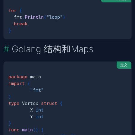
for
{
  fmt
.
Println
(
"loop"
)
break
}
Golang 结构和Maps
定义
package
import
(
"fmt"
)
type
 Vertex 
struct
{
        X 
int
        Y 
int
}
func
main
(
)
{