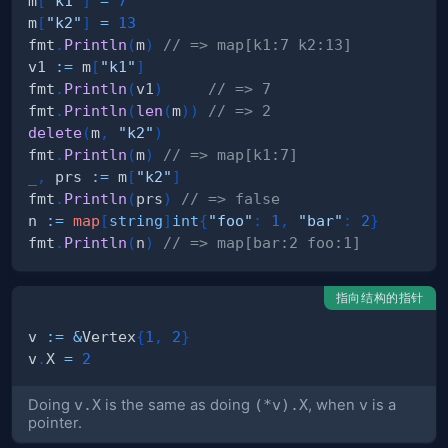
m
[
"k1"
]
=
7
m
[
"k2"
]
=
13
fmt
.
Println
(
m
)
// => map[k1:7 k2:13]
v1 
:=
 m
[
"k1"
]
fmt
.
Println
(
v1
)
// => 7
fmt
.
Println
(
len
(
m
)
)
// => 2
delete
(
m
,
"k2"
)
fmt
.
Println
(
m
)
// => map[k1:7]
_
,
 prs 
:=
 m
[
"k2"
]
fmt
.
Println
(
prs
)
// => false
n 
:=
map
[
string
]
int
{
"foo"
:
1
,
"bar"
:
2
}
fmt
.
Println
(
n
)
// => map[bar:2 foo:1]
指向结构的指针
v 
:=
&
Vertex
{
1
,
2
}
v
.
X 
=
2
Doing
v.X
is the same as doing
(*v).X
, when
v
is a
pointer.