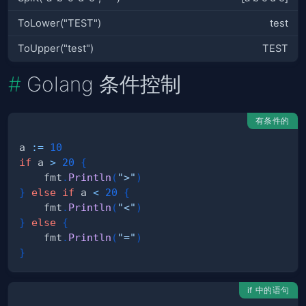
ToLower("TEST")
test
ToUpper("test")
TEST
Golang 条件控制
有条件的
a 
:=
10
if
 a 
>
20
{
    fmt
.
Println
(
">"
)
}
else
if
 a 
<
20
{
    fmt
.
Println
(
"<"
)
}
else
{
    fmt
.
Println
(
"="
)
}
if 中的语句