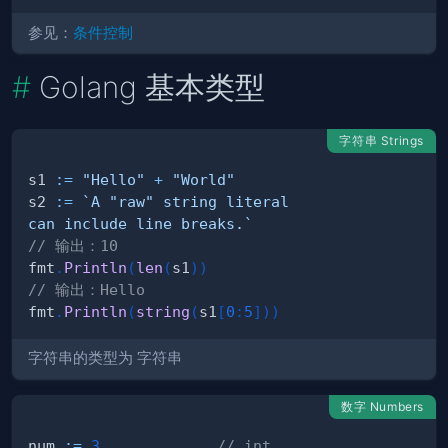
参见：
条件控制
Golang 基本类型
字符串 Strings
s1 
:=
"Hello"
+
"World"
s2 
:=
can include line breaks.`
// 输出：10
fmt
.
Println
(
len
(
s1
)
)
// 输出：Hello
fmt
.
Println
(
string
(
s1
[
0
:
5
]
)
)
字符串的类型为
字符串
数字 Numbers
num 
:=
3
// int