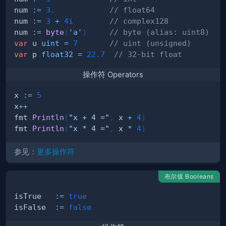
num 
:=
3.
// float64
num 
:=
3
+
4i
// complex128
num 
:=
byte
(
'a'
)
// byte (alias: uint8)
var
 u 
uint
=
7
// uint (unsigned)
var
 p 
float32
=
22.7
// 32-bit float
操作符 Operators
x 
:=
5
x
++
fmt
.
Println
(
"x + 4 ="
,
 x 
+
4
)
fmt
.
Println
(
"x * 4 ="
,
 x 
*
4
)
参见：
更多操作符
布尔值 Booleans
isTrue   
:=
true
isFalse  
:=
false