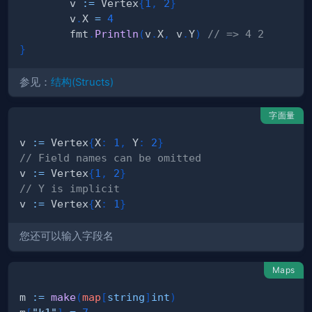
        v 
:=
 Vertex
{
1
,
2
}
        v
.
X 
=
4
        fmt
.
Println
(
v
.
X
,
 v
.
Y
)
// => 4 2
}
参见：
结构(Structs)
字面量
v 
:=
 Vertex
{
X
:
1
,
 Y
:
2
}
// Field names can be omitted
v 
:=
 Vertex
{
1
,
2
}
// Y is implicit
v 
:=
 Vertex
{
X
:
1
}
您还可以输入字段名
Maps
m 
:=
make
(
map
[
string
]
int
)