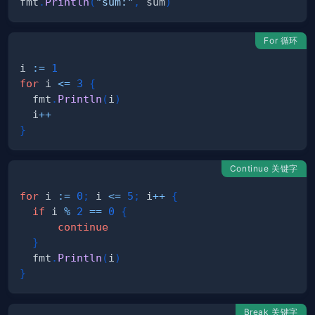
fmt
.
Println
(
"sum:"
,
 sum
)
For 循环
i 
:=
1
for
 i 
<=
3
{
  fmt
.
Println
(
i
)
  i
++
}
Continue 关键字
for
 i 
:=
0
;
 i 
<=
5
;
 i
++
{
if
 i 
%
2
==
0
{
continue
}
  fmt
.
Println
(
i
)
}
Break 关键字