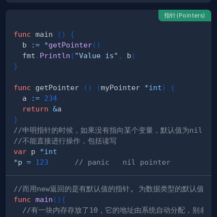
指针(Pointers)
func
 main 
(
)
{
  b 
:=
*
getPointer
(
)
  fmt
.
Println
(
"Value is"
,
 b
)
}
func
 getPointer 
(
)
(
myPointer 
*
int
)
{
  a 
:=
234
return
&
}
//申明指针的时候，如果没有指向某个变量，默认值为nil
//不能直接进行操作，包括读写
var
 p 
*
int
*
p 
=
123
// panic   nil pointer
//而用new返回的是有默认值的指针, 为数据类型的默认值
func
main
(
)
{
//有一块内存存放了10，它的地址由系统自动分配，别名是