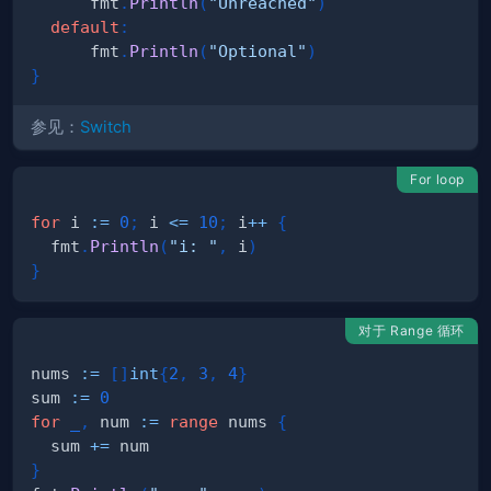
      fmt
.
Println
(
"Unreached"
)
default
:
      fmt
.
Println
(
"Optional"
)
}
参见：
Switch
For loop
for
 i 
:=
0
;
 i 
<=
10
;
 i
++
{
  fmt
.
Println
(
"i: "
,
 i
)
}
对于 Range 循环
nums 
:=
[
]
int
{
2
,
3
,
4
}
sum 
:=
0
for
_
,
 num 
:=
range
 nums 
{
  sum 
+=
}