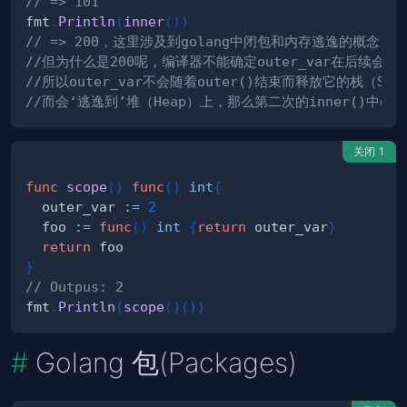
// => 101
fmt
.
Println
(
inner
(
)
)
// => 200，这里涉及到golang中闭包和内存逃逸的概念，i
//但为什么是200呢，编译器不能确定outer_var在后续会
//所以outer_var不会随着outer()结束而释放它的栈（St
//而会‘逃逸到’堆（Heap）上，那么第二次的inner()中oute
关闭 1
func
scope
(
)
func
(
)
int
{
  outer_var 
:=
2
  foo 
:=
func
(
)
int
{
return
 outer_var
}
return
}
// Outpus: 2
fmt
.
Println
(
scope
(
)
(
)
)
Golang 包(Packages)