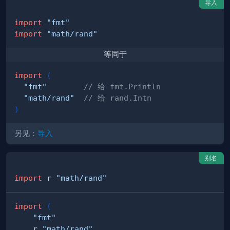
导入
import
"fmt"
import
"math/rand"
等同于
import
(
"fmt"
// 给 fmt.Println
"math/rand"
// 给 rand.Intn
)
另见：
导入
别名
import
 r 
"math/rand"
import
(
"fmt"
    r 
"math/rand"