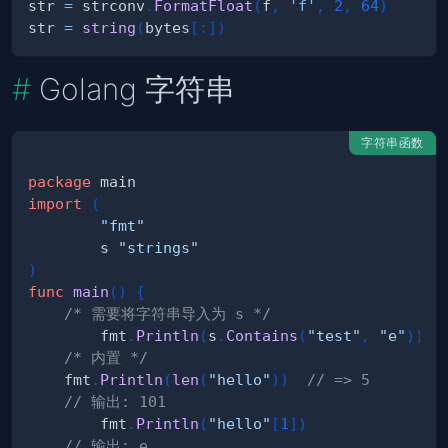
str 
=
 strconv
.
FormatFloat
(
f
,
'f'
,
2
,
64
)
str 
=
string
(
bytes
[
:
]
)
Golang 字符串
字符串函数
package
import
(
"fmt"
        s 
"strings"
)
func
main
(
)
{
/* 需要将字符串导入为 s */
        fmt
.
Println
(
s
.
Contains
(
"test"
,
"e"
)
)
/* 内置 */
    fmt
.
Println
(
len
(
"hello"
)
)
// => 5
// 输出: 101
        fmt
.
Println
(
"hello"
[
1
]
)
// 输出: e