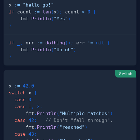
x 
:=
"hello go!"
if
 count 
:=
len
(
x
)
;
 count 
>
0
{
    fmt
.
Println
(
"Yes"
)
}
if
_
,
 err 
:=
doThing
(
)
;
 err 
!=
nil
{
    fmt
.
Println
(
"Uh oh"
)
}
Switch
x 
:=
42.0
switch
 x 
{
case
0
:
case
1
,
2
:
      fmt
.
Println
(
"Multiple matches"
)
case
42
:
// Don't "fall through".
      fmt
.
Println
(
"reached"
)
case
43
: