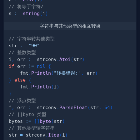
// 将等于字符Z
s 
:=
string
(
i
)
字符串与其他类型的相互转换
// 字符串转其他类型
str 
:=
"90"
// 整数类型
i
,
 err 
:=
 strconv
.
Atoi
(
str
)
if
 err 
!=
nil
{
    fmt
.
Println
(
"转换错误:"
,
 err
)
}
else
{
    fmt
.
Println
(
i
)
}
// 浮点类型
f
,
 err 
:=
 strconv
.
ParseFloat
(
str
,
64
)
// []byte 类型
bytes 
:=
[
]
byte
(
str
)
// 其他类型转字符串
str 
=
 strconv
.
Itoa
(
i
)