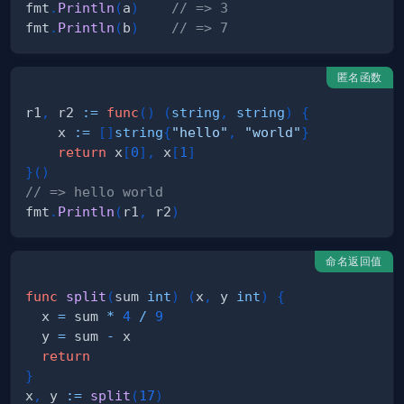
fmt
.
Println
(
a
)
// => 3
fmt
.
Println
(
b
)
// => 7
匿名函数
r1
,
 r2 
:=
func
(
)
(
string
,
string
)
{
    x 
:=
[
]
string
{
"hello"
,
"world"
}
return
 x
[
0
]
,
 x
[
1
]
}
(
)
// => hello world
fmt
.
Println
(
r1
,
 r2
)
命名返回值
func
split
(
sum 
int
)
(
x
,
 y 
int
)
{
  x 
=
 sum 
*
4
/
9
  y 
=
 sum 
-
return
}
x
,
 y 
:=
split
(
17
)