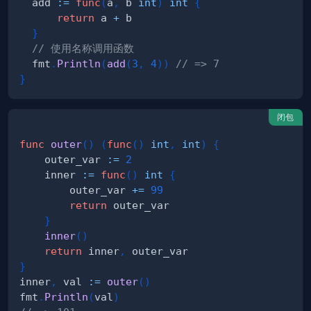
  add 
:=
func
(
a
,
 b 
int
)
int
{
return
 a 
+
}
// 使用名称调用函数
  fmt
.
Println
(
add
(
3
,
4
)
)
// => 7
}
闭包
func
outer
(
)
(
func
(
)
int
,
int
)
{
    outer_var 
:=
2
    inner 
:=
func
(
)
int
{
        outer_var 
+=
99
return
}
inner
(
)
return
 inner
,
}
inner
,
 val 
:=
outer
(
)
fmt
.
Println
(
val
)