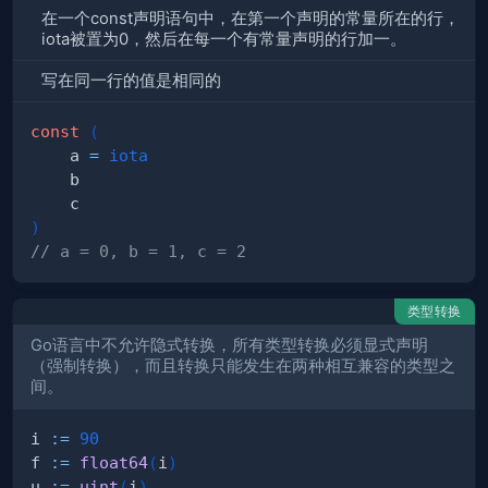
在一个const声明语句中，在第一个声明的常量所在的行，
iota被置为0，然后在每一个有常量声明的行加一。
写在同一行的值是相同的
const
(
    a 
=
iota
)
// a = 0, b = 1, c = 2
类型转换
Go语言中不允许隐式转换，所有类型转换必须显式声明
（强制转换），而且转换只能发生在两种相互兼容的类型之
间。
i 
:=
90
f 
:=
float64
(
i
)
u 
:=
uint
(
i
)