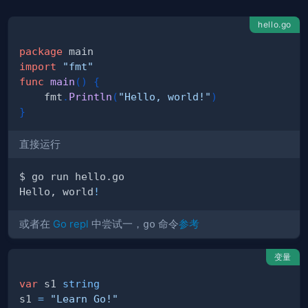
hello.go
package
import
"fmt"
func
main
(
)
{
    fmt
.
Println
(
"Hello, world!"
)
}
直接运行
Hello, world
!
或者在
Go repl
中尝试一，
go
命令
参考
变量
var
 s1 
string
s1 
=
"Learn Go!"