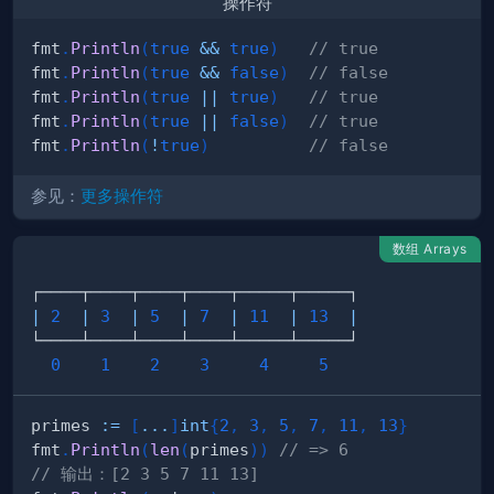
操作符
fmt
.
Println
(
true
&&
true
)
// true 
fmt
.
Println
(
true
&&
false
)
// false
fmt
.
Println
(
true
||
true
)
// true
fmt
.
Println
(
true
||
false
)
// true
fmt
.
Println
(
!
true
)
// false
参见：
更多操作符
数组 Arrays
|
2
|
3
|
5
|
7
|
11
|
13
|
0
1
2
3
4
5
primes 
:=
[
...
]
int
{
2
,
3
,
5
,
7
,
11
,
13
}
fmt
.
Println
(
len
(
primes
)
)
// => 6
// 输出：[2 3 5 7 11 13]