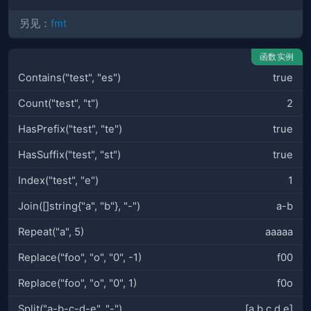
另见：
fmt
函数实例
Contains("test", "es")
true
Count("test", "t")
2
HasPrefix("test", "te")
true
HasSuffix("test", "st")
true
Index("test", "e")
1
Join([]string{"a", "b"}, "-")
a-b
Repeat("a", 5)
aaaaa
Replace("foo", "o", "0", -1)
f00
Replace("foo", "o", "0", 1)
f0o
Split("a-b-c-d-e", "-")
[a b c d e]