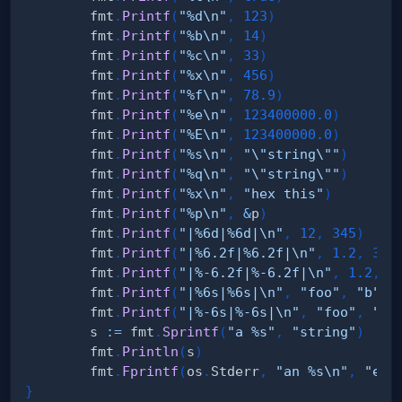
        fmt
.
Printf
(
"%d\n"
,
123
)
        fmt
.
Printf
(
"%b\n"
,
14
)
        fmt
.
Printf
(
"%c\n"
,
33
)
        fmt
.
Printf
(
"%x\n"
,
456
)
        fmt
.
Printf
(
"%f\n"
,
78.9
)
        fmt
.
Printf
(
"%e\n"
,
123400000.0
)
        fmt
.
Printf
(
"%E\n"
,
123400000.0
)
        fmt
.
Printf
(
"%s\n"
,
"\"string\""
)
        fmt
.
Printf
(
"%q\n"
,
"\"string\""
)
        fmt
.
Printf
(
"%x\n"
,
"hex this"
)
        fmt
.
Printf
(
"%p\n"
,
&
p
)
        fmt
.
Printf
(
"|%6d|%6d|\n"
,
12
,
345
)
        fmt
.
Printf
(
"|%6.2f|%6.2f|\n"
,
1.2
,
3.4
        fmt
.
Printf
(
"|%-6.2f|%-6.2f|\n"
,
1.2
,
3
        fmt
.
Printf
(
"|%6s|%6s|\n"
,
"foo"
,
"b"
)
        fmt
.
Printf
(
"|%-6s|%-6s|\n"
,
"foo"
,
"b"
        s 
:=
 fmt
.
Sprintf
(
"a %s"
,
"string"
)
        fmt
.
Println
(
s
)
        fmt
.
Fprintf
(
os
.
Stderr
,
"an %s\n"
,
"err
}