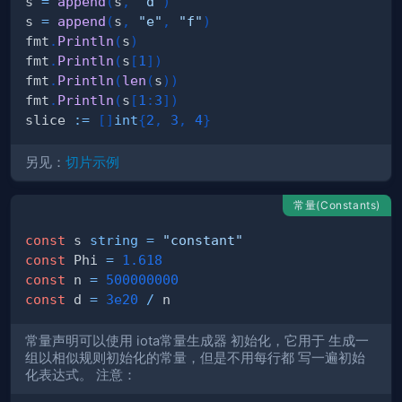
s 
=
append
(
s
,
"d"
)
s 
=
append
(
s
,
"e"
,
"f"
)
fmt
.
Println
(
s
)
fmt
.
Println
(
s
[
1
]
)
fmt
.
Println
(
len
(
s
)
)
fmt
.
Println
(
s
[
1
:
3
]
)
slice 
:=
[
]
int
{
2
,
3
,
4
}
另见：
切片示例
常量(Constants)
const
 s 
string
=
"constant"
const
 Phi 
=
1.618
const
 n 
=
500000000
const
 d 
=
3e20
/
常量声明可以使用 iota常量生成器 初始化，它用于 生成一
组以相似规则初始化的常量，但是不用每行都 写一遍初始
化表达式。 注意：