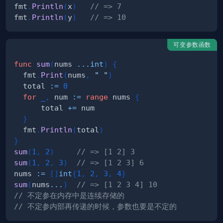
fmt
.
Println
(
x
)
// => 7
fmt
.
Println
(
y
)
// => 10
可变参数函数
func
sum
(
nums 
...
int
)
{
  fmt
.
Print
(
nums
,
" "
)
  total 
:=
0
for
_
,
 num 
:=
range
 nums 
{
      total 
+=
}
  fmt
.
Println
(
total
)
}
sum
(
1
,
2
)
// => [1 2] 3
sum
(
1
,
2
,
3
)
// => [1 2 3] 6
nums 
:=
[
]
int
{
1
,
2
,
3
,
4
}
sum
(
nums
...
)
// => [1 2 3 4] 10
// 不定参在内存中是连续存储的
// 不定参内部再传递的时候，参数也要是不定的