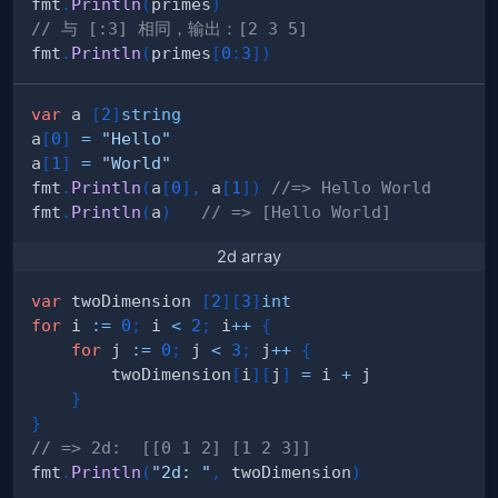
fmt
.
Println
(
primes
)
// 与 [:3] 相同，输出：[2 3 5]
fmt
.
Println
(
primes
[
0
:
3
]
)
var
 a 
[
2
]
string
a
[
0
]
=
"Hello"
a
[
1
]
=
"World"
fmt
.
Println
(
a
[
0
]
,
 a
[
1
]
)
//=> Hello World
fmt
.
Println
(
a
)
// => [Hello World]
2d array
var
 twoDimension 
[
2
]
[
3
]
int
for
 i 
:=
0
;
 i 
<
2
;
 i
++
{
for
 j 
:=
0
;
 j 
<
3
;
 j
++
{
        twoDimension
[
i
]
[
j
]
=
 i 
+
}
}
// => 2d:  [[0 1 2] [1 2 3]]
fmt
.
Println
(
"2d: "
,
 twoDimension
)