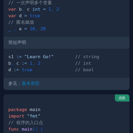
// 一次声明多个变量
var
 b
,
 c 
int
=
1
,
2
var
 d 
=
true
// 匿名赋值
_
,
 e 
=
10
,
20
简短声明
s1 
:=
"Learn Go!"
// string
b
,
 c 
:=
1
,
2
// int
d 
:=
true
// bool
参见：
基本类型
函数
package
import
"fmt"
// 程序的入口点
func
main
(
)
{