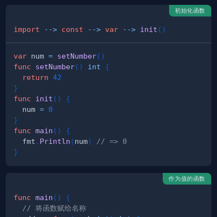
初始化函数
import
--
>
const
--
>
var
--
>
init
(
)
var
 num 
=
setNumber
(
)
func
setNumber
(
)
int
{
return
42
}
func
init
(
)
{
  num 
=
0
}
func
main
(
)
{
  fmt
.
Println
(
num
)
// => 0
}
作为值的函数
func
main
(
)
{
// 将函数赋给名称