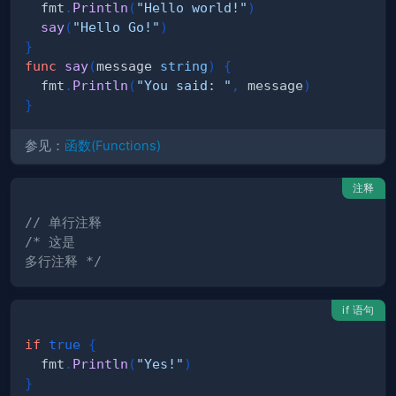
  fmt
.
Println
(
"Hello world!"
)
say
(
"Hello Go!"
)
}
func
say
(
message 
string
)
{
  fmt
.
Println
(
"You said: "
,
 message
)
}
参见：
函数(Functions)
注释
// 单行注释
多行注释 */
if 语句
if
true
{
  fmt
.
Println
(
"Yes!"
)
}