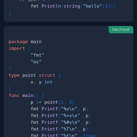
        fmt
.
Println
(
string
(
"hello"
[
1
]
)
)
}
fmt.Printf
package
import
(
"fmt"
"os"
)
type
 point 
struct
{
        x
,
 y 
int
}
func
main
(
)
{
        p 
:=
 point
{
1
,
2
}
        fmt
.
Printf
(
"%v\n"
,
 p
)
        fmt
.
Printf
(
"%+v\n"
,
 p
)
        fmt
.
Printf
(
"%#v\n"
,
 p
)
        fmt
.
Printf
(
"%T\n"
,
 p
)
        fmt
.
Printf
(
"%t\n"
,
true
)