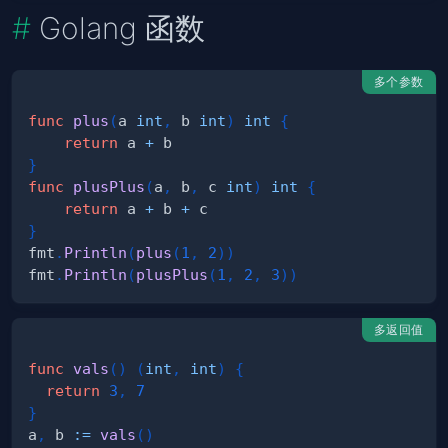
Golang 函数
多个参数
func
plus
(
a 
int
,
 b 
int
)
int
{
return
 a 
+
}
func
plusPlus
(
a
,
 b
,
 c 
int
)
int
{
return
 a 
+
 b 
+
}
fmt
.
Println
(
plus
(
1
,
2
)
)
fmt
.
Println
(
plusPlus
(
1
,
2
,
3
)
)
多返回值
func
vals
(
)
(
int
,
int
)
{
return
3
,
7
}
a
,
 b 
:=
vals
(
)