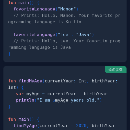
fun
main
(
)
{
favoriteLanguage
(
"Manon"
)
// Prints: Hello, Manon. Your favorite pr
ogramming language is Kotlin
favoriteLanguage
(
"Lee"
,
"Java"
)
// Prints: Hello, Lee. Your favorite prog
ramming language is Java
}
命名参数
fun
findMyAge
(
currentYear
:
 Int
,
 birthYear
:
Int
)
{
var
 myAge 
=
 currentYear 
-
println
(
"I am 
$
myAge
 years old."
)
}
fun
main
(
)
{
findMyAge
(
currentYear 
=
2020
,
 birthYear 
=