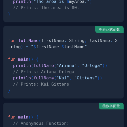
println
(
"The area is 
$
myArea
."
)
// Prints: The area is 80.
}
单表达式函数
fun
fullName
(
firstName
:
 String
,
 lastName
:
 S
tring
)
=
"
$
firstName
$
lastName
"
fun
main
(
)
{
println
(
fullName
(
"Ariana"
,
"Ortega"
)
)
// Prints: Ariana Ortega
println
(
fullName
(
"Kai"
,
"Gittens"
)
)
// Prints: Kai Gittens
}
函数字面量
fun
main
(
)
{
// Anonymous Function: