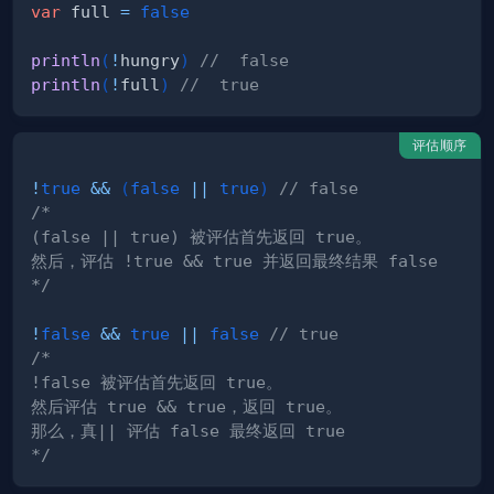
var
 full 
=
false
println
(
!
hungry
)
//  false
println
(
!
full
)
//  true
评估顺序
!
true
&&
(
false
||
true
)
// false
*/
!
false
&&
true
||
false
// true
*/