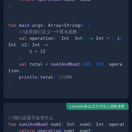
}
fun
main
(
args
:
 Array
<
String
>
)
{
//这里我们定义一个匿名函数
val
 operation
:
(
Int
,
 Int
)
->
 Int 
=
{
 i
:
Int
,
 i2
:
 Int 
->
        i 
+
}
val
 total 
=
num1AndNum2
(
100
,
200
,
 opera
tion
)
println
(
total
)
//300
}
Lambda表达式方式传入函数参数
//我们还是不改变什么
fun
num1AndNum2
(
num1
:
 Int
,
 num2
:
 Int
,
 operatio
return
operation
(
num1
,
 num2
)