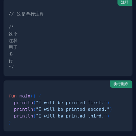
注释
// 这是单行注释
*/
执行顺序
fun
main
(
)
{
println
(
"I will be printed first."
)
println
(
"I will be printed second."
)
println
(
"I will be printed third."
)
}