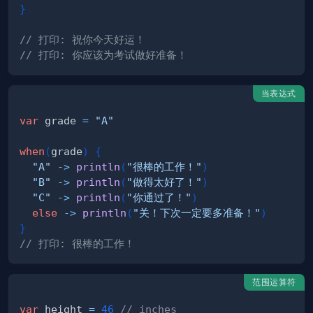
}
// 打印: 祝你今天好运！
// 打印: 你应该为考试做好准备！
当表达式
var
 grade 
=
"A"
when
(
grade
)
{
"A"
->
println
(
"很棒的工作！"
)
"B"
->
println
(
"做得太好了！"
)
"C"
->
println
(
"你通过了！"
)
else
->
println
(
"关！下次一定要多准备！"
)
}
// 打印: 很棒的工作！
范围运算符
var
 height 
=
46
// inches