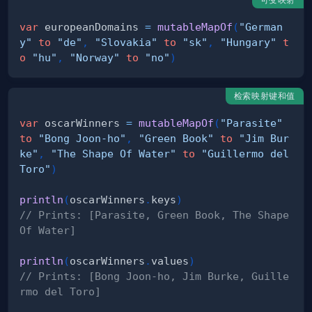
var
 europeanDomains 
=
mutableMapOf
(
"German
y"
to
"de"
,
"Slovakia"
to
"sk"
,
"Hungary"
t
o
"hu"
,
"Norway"
to
"no"
)
检索映射键和值
var
 oscarWinners 
=
mutableMapOf
(
"Parasite"
to
"Bong Joon-ho"
,
"Green Book"
to
"Jim Bur
ke"
,
"The Shape Of Water"
to
"Guillermo del 
Toro"
)
println
(
oscarWinners
.
keys
)
// Prints: [Parasite, Green Book, The Shape 
Of Water]
println
(
oscarWinners
.
values
)
// Prints: [Bong Joon-ho, Jim Burke, Guille
rmo del Toro]