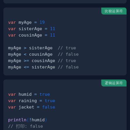
比较运算符
var
 myAge 
=
19
var
 sisterAge 
=
11
var
 cousinAge 
=
11
myAge 
>
 sisterAge  
// true
myAge 
<
 cousinAge  
// false
myAge 
>=
 cousinAge 
// true
myAge 
<=
 sisterAge 
// false
逻辑运算符
var
 humid 
=
true
var
 raining 
=
true
var
 jacket 
=
false
println
(
!
humid
)
// 打印: false