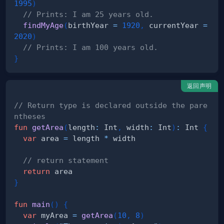
1995
)
// Prints: I am 25 years old.
findMyAge
(
birthYear 
=
1920
,
 currentYear 
=
2020
)
// Prints: I am 100 years old.
}
返回声明
// Return type is declared outside the pare
ntheses
fun
getArea
(
length
:
 Int
,
 width
:
 Int
)
:
 Int 
{
var
 area 
=
 length 
*
// return statement
return
}
fun
main
(
)
{
var
 myArea 
=
getArea
(
10
,
8
)