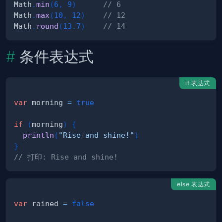
Math
.
min
(
6
,
9
)
// 6 
Math
.
max
(
10
,
12
)
// 12
Math
.
round
(
13.7
)
// 14
条件表达式
if 表达式
var
 morning 
=
true
if
(
morning
)
{
println
(
"Rise and shine!"
)
}
// 打印: Rise and shine!
else 表达式
var
 rained 
=
false