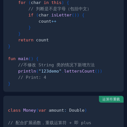
for
(
char 
in
this
)
{
// 判断是不是字母（包括中文）
if
(
char
.
isLetter
(
)
)
{
            count
++
}
}
return
}
fun
main
(
)
{
//不修改 String 类的情况下新增方法
println
(
"123demo"
.
lettersCount
(
)
)
// Print: 4
}
运算符重载
class
Money
(
var
 amount
:
 Double
)
// 配合扩展函数，重载运算符 + 即 plus