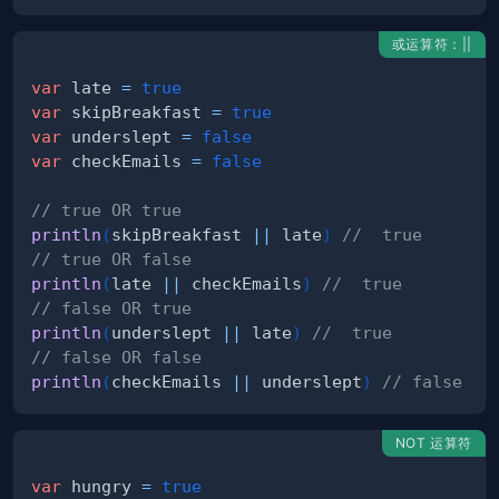
或运算符：||
var
 late 
=
true
var
 skipBreakfast 
=
true
var
 underslept 
=
false
var
 checkEmails 
=
false
// true OR true
println
(
skipBreakfast 
||
 late
)
//  true
// true OR false
println
(
late 
||
 checkEmails
)
//  true
// false OR true
println
(
underslept 
||
 late
)
//  true
// false OR false
println
(
checkEmails 
||
 underslept
)
// false
NOT 运算符
var
 hungry 
=
true