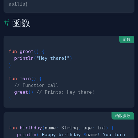
asilia}
函数
函数
fun
greet
(
)
{
println
(
"Hey there!"
)
}
fun
main
(
)
{
// Function call
greet
(
)
// Prints: Hey there!
}
函数参数
fun
birthday
(
name
:
 String
,
 age
:
 Int
)
{
println
(
"Happy birthday 
$
name
! You turn 