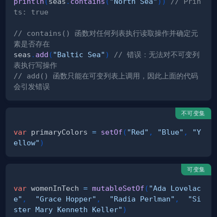
println
(
seas
.
contains
(
"North Sea"
)
)
// Prin
ts: true
// contains() 函数对任何列表执行读取操作并确定元
素是否存在
seas
.
add
(
"Baltic Sea"
)
// 错误：无法对不可变列
表执行写操作
// add() 函数只能在可变列表上调用，因此上面的代码
会引发错误
不可变集
var
 primaryColors 
=
setOf
(
"Red"
,
"Blue"
,
"Y
ellow"
)
可变集
var
 womenInTech 
=
mutableSetOf
(
"Ada Lovelac
e"
,
"Grace Hopper"
,
"Radia Perlman"
,
"Si
ster Mary Kenneth Keller"
)