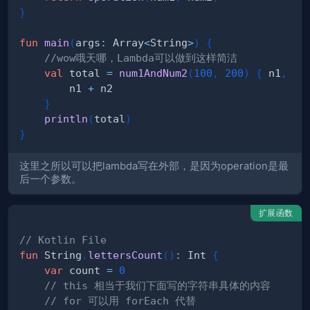
}
fun
main
(
args
:
 Array
<
String
>
)
{
//wow哦天哪，Lambda可以做到这样简洁
val
 total 
=
num1AndNum2
(
100
,
200
)
{
 n1
,
 n2
        n1 
+
}
println
(
total
)
}
这里之所以可以把lambda写在外部，是因为operation是最
后一个参数。
扩展函数
// Kotlin File
fun
 String
.
lettersCount
(
)
:
 Int 
{
var
 count 
=
0
// this 相当于我们下面写的字符串具体的内容
// for 可以用 forEach 代替