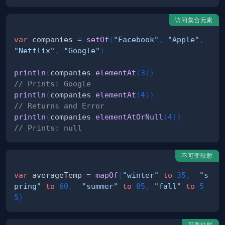
访问集合元素
var
 companies 
=
setOf
(
"Facebook"
,
"Apple"
,
"Netflix"
,
"Google"
)
println
(
companies
.
elementAt
(
3
)
)
// Prints: Google
println
(
companies
.
elementAt
(
4
)
)
// Returns and Error
println
(
companies
.
elementAtOrNull
(
4
)
)
// Prints: null
不可变映射
var
 averageTemp 
=
mapOf
(
"winter"
to
35
,
"s
pring"
to
60
,
"summer"
to
85
,
"fall"
to
5
5
)
可变映射