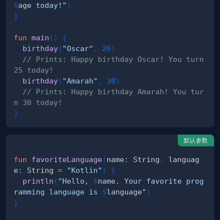
$
age
 today!"
)
}
fun
main
(
)
{
birthday
(
"Oscar"
,
26
)
// Prints: Happy birthday Oscar! You turn 
25 today!
birthday
(
"Amarah"
,
30
)
// Prints: Happy birthday Amarah! You tur
n 30 today!
}
默认参数
fun
favoriteLanguage
(
name
:
 String
,
 languag
e
:
 String 
=
"Kotlin"
)
{
println
(
"Hello, 
$
name
. Your favorite prog
ramming language is 
$
language
"
)
}