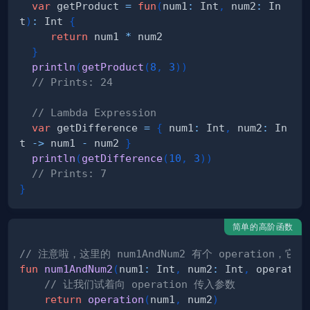
var
 getProduct 
=
fun
(
num1
:
 Int
,
 num2
:
 In
t
)
:
 Int 
{
return
 num1 
*
}
println
(
getProduct
(
8
,
3
)
)
// Prints: 24
// Lambda Expression
var
 getDifference 
=
{
 num1
:
 Int
,
 num2
:
 In
t 
->
 num1 
-
 num2 
}
println
(
getDifference
(
10
,
3
)
)
// Prints: 7
}
简单的高阶函数
// 注意啦，这里的 num1AndNum2 有个 operation
fun
num1AndNum2
(
num1
:
 Int
,
 num2
:
 Int
,
 operatio
// 让我们试着向 operation 传入参数
return
operation
(
num1
,
 num2
)