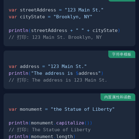
var
 streetAddress 
=
"123 Main St."
var
 cityState 
=
"Brooklyn, NY"
println
(
streetAddress 
+
" "
+
 cityState
)
// 打印: 123 Main St. Brooklyn, NY 
字符串模板
var
 address 
=
"123 Main St."
println
(
"The address is 
$
address
"
)
// 打印: The address is 123 Main St.
内置属性和函数
var
 monument 
=
"the Statue of Liberty"
println
(
monument
.
capitalize
(
)
)
// 打印: The Statue of Liberty
println
(
monument
.
length
)