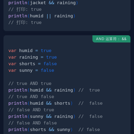
println
(
jacket 
&&
 raining
)
// 打印: true
println
(
humid 
||
 raining
)
// 打印: true
AND 运算符： &&
var
 humid 
=
true
var
 raining 
=
true
var
 shorts 
=
false
var
 sunny 
=
false
// true AND true
println
(
humid 
&&
 raining
)
//  true
// true AND false
println
(
humid 
&&
 shorts
)
//  false
// false AND true
println
(
sunny 
&&
 raining
)
//  false
// false AND false
println
(
shorts 
&&
 sunny
)
// false