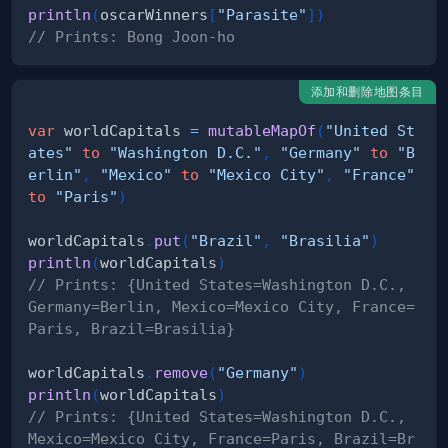
println
(
oscarWinners
[
"Parasite"
]
)
// Prints: Bong Joon-ho
添加和删除地图条目
var
 worldCapitals 
=
mutableMapOf
(
"United St
ates"
to
"Washington D.C."
,
"Germany"
to
"B
erlin"
,
"Mexico"
to
"Mexico City"
,
"France"
to
"Paris"
)
worldCapitals
.
put
(
"Brazil"
,
"Brasilia"
)
println
(
worldCapitals
)
// Prints: {United States=Washington D.C., 
Germany=Berlin, Mexico=Mexico City, France=
Paris, Brazil=Brasilia}
worldCapitals
.
remove
(
"Germany"
)
println
(
worldCapitals
)
// Prints: {United States=Washington D.C., 
Mexico=Mexico City, France=Paris, Brazil=Br