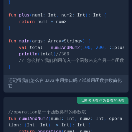
}
fun
plus
(
num1
:
 Int
,
 num2
:
 Int
)
:
 Int 
{
return
 num1 
+
}
fun
main
(
args
:
 Array
<
String
>
)
{
val
 total 
=
num1AndNum2
(
100
,
200
,
::
plus
)
println
(
total
)
//300
// 怎么样？我们利用传入一个函数来充当另一个函数的
}
还记得我们怎么在 Java 中用接口吗？试着用函数参数简化
它
以匿名函数作为参数的函数
//operation是一个函数类型的参数哦
fun
num1AndNum2
(
num1
:
 Int
,
 num2
:
 Int
,
 opera
tion
:
(
Int
,
 Int
)
->
 Int
)
:
 Int 
{
return
operation
(
num1
,
 num2
)