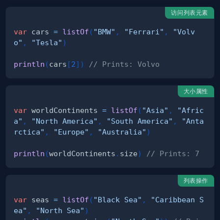
访问列表元素
var
 cars 
=
listOf
(
"BMW"
,
"Ferrari"
,
"Volv
o"
,
"Tesla"
)
println
(
cars
[
2
]
)
// Prints: Volvo
大小属性
var
 worldContinents 
=
listOf
(
"Asia"
,
"Afric
a"
,
"North America"
,
"South America"
,
"Anta
rctica"
,
"Europe"
,
"Australia"
)
println
(
worldContinents
.
size
)
// Prints: 7
列表操作
var
 seas 
=
listOf
(
"Black Sea"
,
"Caribbean S
ea"
,
"North Sea"
)